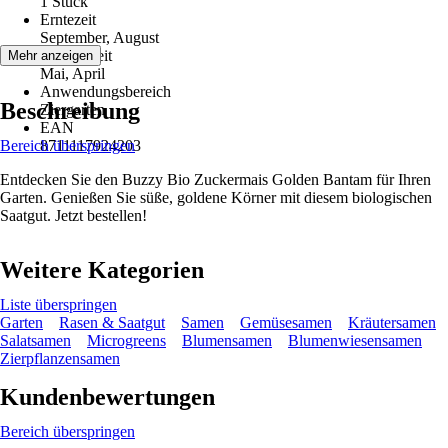
1 Stück
Erntezeit
September, August
Aussaatzeit
Mehr anzeigen
Mai, April
Anwendungsbereich
Beschreibung
Ziergarten
EAN
Bereich überspringen
8711117924203
Entdecken Sie den Buzzy Bio Zuckermais Golden Bantam für Ihren
Garten. Genießen Sie süße, goldene Körner mit diesem biologischen
Saatgut. Jetzt bestellen!
Weitere Kategorien
Liste überspringen
Garten
Rasen & Saatgut
Samen
Gemüsesamen
Kräutersamen
Salatsamen
Microgreens
Blumensamen
Blumenwiesensamen
Zierpflanzensamen
Kundenbewertungen
Bereich überspringen