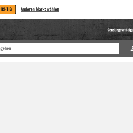
RICHTIG
Anderen Markt wählen
Sendungsverfolg