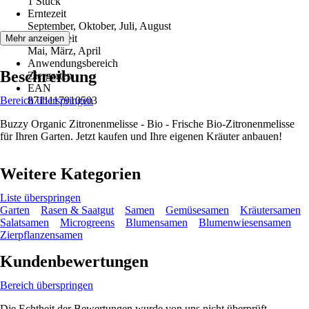
1 Stück
Erntezeit
September, Oktober, Juli, August
Aussaatzeit
Mehr anzeigen
Mai, März, April
Anwendungsbereich
Beschreibung
Ziergarten
EAN
Bereich überspringen
8711117910503
Buzzy Organic Zitronenmelisse - Bio - Frische Bio-Zitronenmelisse
für Ihren Garten. Jetzt kaufen und Ihre eigenen Kräuter anbauen!
Weitere Kategorien
Liste überspringen
Garten
Rasen & Saatgut
Samen
Gemüsesamen
Kräutersamen
Salatsamen
Microgreens
Blumensamen
Blumenwiesensamen
Zierpflanzensamen
Kundenbewertungen
Bereich überspringen
Die Echtheit der Bewertungen wurde von uns nicht überprüft.