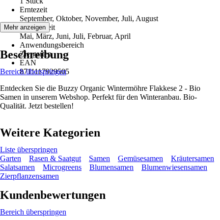
1 Stück
Erntezeit
September, Oktober, November, Juli, August
Aussaatzeit
Mehr anzeigen
Mai, März, Juni, Juli, Februar, April
Anwendungsbereich
Beschreibung
Ziergarten
EAN
Bereich überspringen
8711117929505
Entdecken Sie die Buzzy Organic Wintermöhre Flakkese 2 - Bio
Samen in unserem Webshop. Perfekt für den Winteranbau. Bio-
Qualität. Jetzt bestellen!
Weitere Kategorien
Liste überspringen
Garten
Rasen & Saatgut
Samen
Gemüsesamen
Kräutersamen
Salatsamen
Microgreens
Blumensamen
Blumenwiesensamen
Zierpflanzensamen
Kundenbewertungen
Bereich überspringen