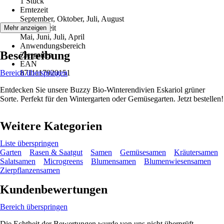
1 Stück
Erntezeit
September, Oktober, Juli, August
Aussaatzeit
Mehr anzeigen
Mai, Juni, Juli, April
Anwendungsbereich
Beschreibung
Ziergarten
EAN
Bereich überspringen
8711117920151
Entdecken Sie unsere Buzzy Bio-Winterendivien Eskariol grüner
Sorte. Perfekt für den Wintergarten oder Gemüsegarten. Jetzt bestellen!
Weitere Kategorien
Liste überspringen
Garten
Rasen & Saatgut
Samen
Gemüsesamen
Kräutersamen
Salatsamen
Microgreens
Blumensamen
Blumenwiesensamen
Zierpflanzensamen
Kundenbewertungen
Bereich überspringen
Die Echtheit der Bewertungen wurde von uns nicht überprüft.