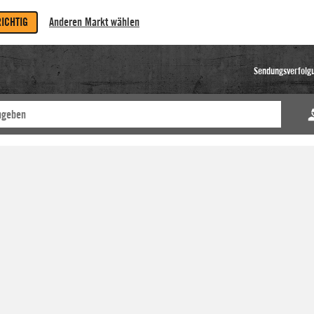
RICHTIG
Anderen Markt wählen
Sendungsverfolg