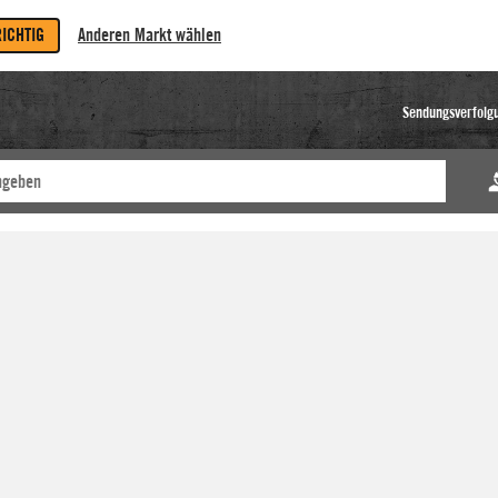
RICHTIG
Anderen Markt wählen
Sendungsverfolg