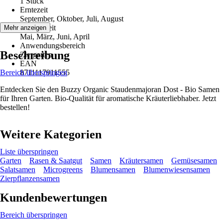
1 Stück
Erntezeit
September, Oktober, Juli, August
Aussaatzeit
Mehr anzeigen
Mai, März, Juni, April
Anwendungsbereich
Beschreibung
Ziergarten
EAN
Bereich überspringen
8711117911555
Entdecken Sie den Buzzy Organic Staudenmajoran Dost - Bio Samen
für Ihren Garten. Bio-Qualität für aromatische Kräuterliebhaber. Jetzt
bestellen!
Weitere Kategorien
Liste überspringen
Garten
Rasen & Saatgut
Samen
Kräutersamen
Gemüsesamen
Salatsamen
Microgreens
Blumensamen
Blumenwiesensamen
Zierpflanzensamen
Kundenbewertungen
Bereich überspringen