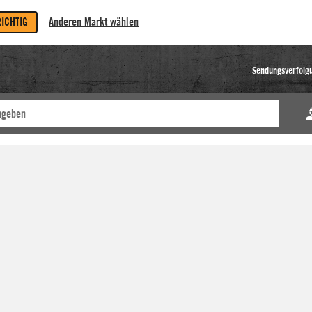
RICHTIG
Anderen Markt wählen
Sendungsverfolg