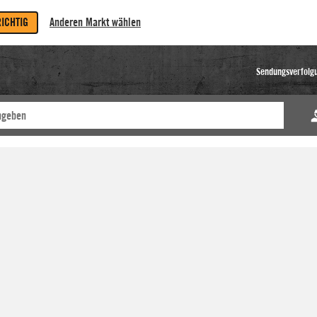
RICHTIG
Anderen Markt wählen
Sendungsverfolg