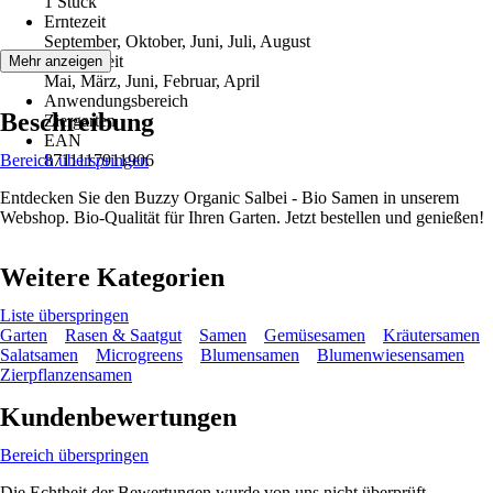
1 Stück
Erntezeit
September, Oktober, Juni, Juli, August
Aussaatzeit
Mehr anzeigen
Mai, März, Juni, Februar, April
Anwendungsbereich
Beschreibung
Ziergarten
EAN
Bereich überspringen
8711117911906
Entdecken Sie den Buzzy Organic Salbei - Bio Samen in unserem
Webshop. Bio-Qualität für Ihren Garten. Jetzt bestellen und genießen!
Weitere Kategorien
Liste überspringen
Garten
Rasen & Saatgut
Samen
Gemüsesamen
Kräutersamen
Salatsamen
Microgreens
Blumensamen
Blumenwiesensamen
Zierpflanzensamen
Kundenbewertungen
Bereich überspringen
Die Echtheit der Bewertungen wurde von uns nicht überprüft.