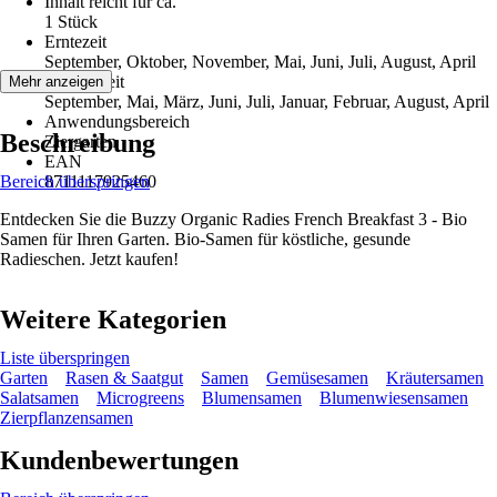
Inhalt reicht für ca.
1 Stück
Erntezeit
September, Oktober, November, Mai, Juni, Juli, August, April
Aussaatzeit
Mehr anzeigen
September, Mai, März, Juni, Juli, Januar, Februar, August, April
Anwendungsbereich
Beschreibung
Ziergarten
EAN
Bereich überspringen
8711117925460
Entdecken Sie die Buzzy Organic Radies French Breakfast 3 - Bio
Samen für Ihren Garten. Bio-Samen für köstliche, gesunde
Radieschen. Jetzt kaufen!
Weitere Kategorien
Liste überspringen
Garten
Rasen & Saatgut
Samen
Gemüsesamen
Kräutersamen
Salatsamen
Microgreens
Blumensamen
Blumenwiesensamen
Zierpflanzensamen
Kundenbewertungen