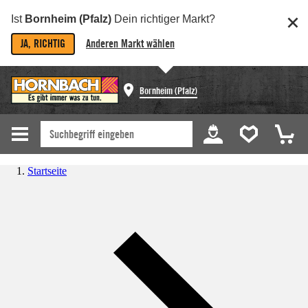
Ist
Bornheim (Pfalz)
Dein richtiger Markt?
JA, RICHTIG
Anderen Markt wählen
Bornheim (Pfalz)
Startseite