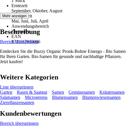
1 Stück
Erntezeit
September, Oktober, August
Aussaatzeit
Mehr anzeigen
Mai, Juni, Juli, April
Anwendungsbereich
Beschreibung
Ziergarten
EAN
Bereich überspringen
8711117930006
Entdecken Sie die Buzzy Organic Pronk-Bohne Emergo - Bio Samen
für Ihren Garten. Bio-Samen für gesunde und nachhaltige Pflanzen.
Jetzt kaufen!
Weitere Kategorien
Liste überspringen
Garten
Rasen & Saatgut
Samen
Gemüsesamen
Kräutersamen
Salatsamen
Microgreens
Blumensamen
Blumenwiesensamen
Zierpflanzensamen
Kundenbewertungen
Bereich überspringen