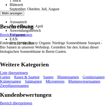
1 Stück
Blütezeit
September, Oktober, Juli, August
Erntezeit
Mehr anzeigen
-
Aussaatzeit
Beschreibung
Mai, März, Juni, April
Anwendungsbereich
Bereich überspringen
Ziergarten
EAN
Entdecken Sie die Buzzy Organic Niedrige Sonnenblume Sunspot -
8711117943464
Bio Samen in unserem Webshop. Genießen Sie den Anbau dieser
biologischen Sonnenblume in Ihrem Garten.
Weitere Kategorien
Liste überspringen
Garten
Rasen & Saatgut
Samen
Blumensamen
Gemüsesamen
Kräutersamen
Salatsamen
Microgreens
Blumenwiesensamen
Zierpflanzensamen
Kundenbewertungen
Bereich überspringen