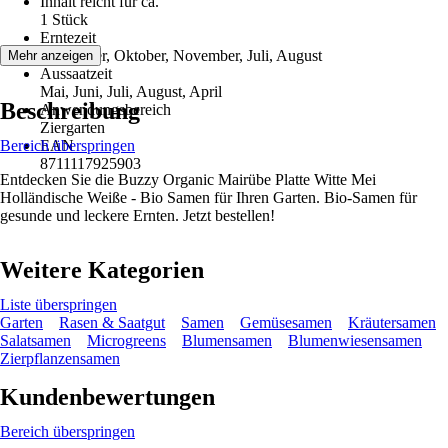
Inhalt reicht für ca.
1 Stück
Erntezeit
September, Oktober, November, Juli, August
Mehr anzeigen
Aussaatzeit
Mai, Juni, Juli, August, April
Beschreibung
Anwendungsbereich
Ziergarten
Bereich überspringen
EAN
8711117925903
Entdecken Sie die Buzzy Organic Mairübe Platte Witte Mei
Holländische Weiße - Bio Samen für Ihren Garten. Bio-Samen für
gesunde und leckere Ernten. Jetzt bestellen!
Weitere Kategorien
Liste überspringen
Garten
Rasen & Saatgut
Samen
Gemüsesamen
Kräutersamen
Salatsamen
Microgreens
Blumensamen
Blumenwiesensamen
Zierpflanzensamen
Kundenbewertungen
Bereich überspringen