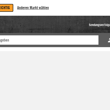
RICHTIG
Anderen Markt wählen
Sendungsverfolg