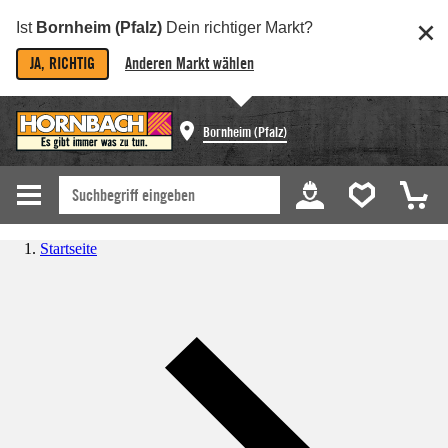
Ist
Bornheim (Pfalz)
Dein richtiger Markt?
JA, RICHTIG
Anderen Markt wählen
Bornheim (Pfalz)
Startseite