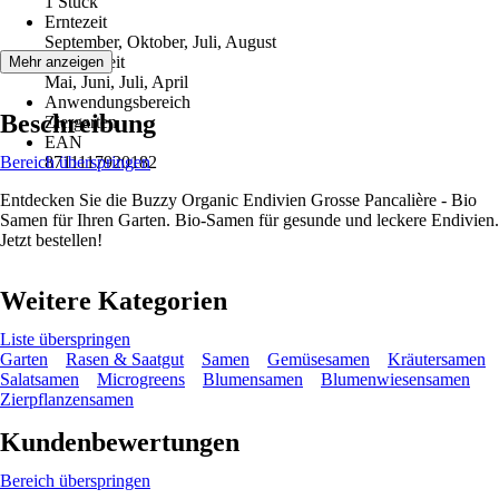
1 Stück
Erntezeit
September, Oktober, Juli, August
Aussaatzeit
Mehr anzeigen
Mai, Juni, Juli, April
Anwendungsbereich
Beschreibung
Ziergarten
EAN
Bereich überspringen
8711117920182
Entdecken Sie die Buzzy Organic Endivien Grosse Pancalière - Bio
Samen für Ihren Garten. Bio-Samen für gesunde und leckere Endivien.
Jetzt bestellen!
Weitere Kategorien
Liste überspringen
Garten
Rasen & Saatgut
Samen
Gemüsesamen
Kräutersamen
Salatsamen
Microgreens
Blumensamen
Blumenwiesensamen
Zierpflanzensamen
Kundenbewertungen
Bereich überspringen