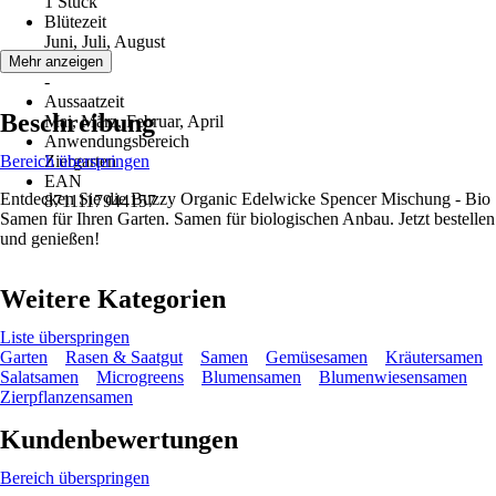
1 Stück
Blütezeit
Juni, Juli, August
Erntezeit
Mehr anzeigen
-
Aussaatzeit
Beschreibung
Mai, März, Februar, April
Anwendungsbereich
Bereich überspringen
Ziergarten
EAN
Entdecken Sie die Buzzy Organic Edelwicke Spencer Mischung - Bio
8711117944157
Samen für Ihren Garten. Samen für biologischen Anbau. Jetzt bestellen
und genießen!
Weitere Kategorien
Liste überspringen
Garten
Rasen & Saatgut
Samen
Gemüsesamen
Kräutersamen
Salatsamen
Microgreens
Blumensamen
Blumenwiesensamen
Zierpflanzensamen
Kundenbewertungen
Bereich überspringen