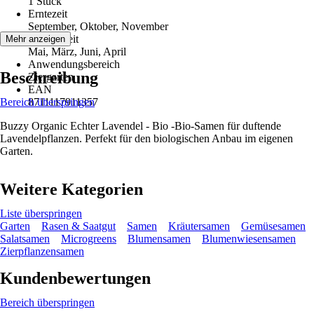
1 Stück
Erntezeit
September, Oktober, November
Aussaatzeit
Mehr anzeigen
Mai, März, Juni, April
Anwendungsbereich
Beschreibung
Ziergarten
EAN
Bereich überspringen
8711117911357
Buzzy Organic Echter Lavendel - Bio -Bio-Samen für duftende
Lavendelpflanzen. Perfekt für den biologischen Anbau im eigenen
Garten.
Weitere Kategorien
Liste überspringen
Garten
Rasen & Saatgut
Samen
Kräutersamen
Gemüsesamen
Salatsamen
Microgreens
Blumensamen
Blumenwiesensamen
Zierpflanzensamen
Kundenbewertungen
Bereich überspringen