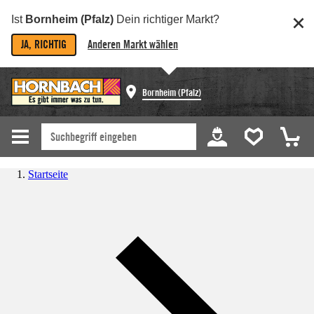
Ist
Bornheim (Pfalz)
Dein richtiger Markt?
JA, RICHTIG
Anderen Markt wählen
Bornheim (Pfalz)
Startseite