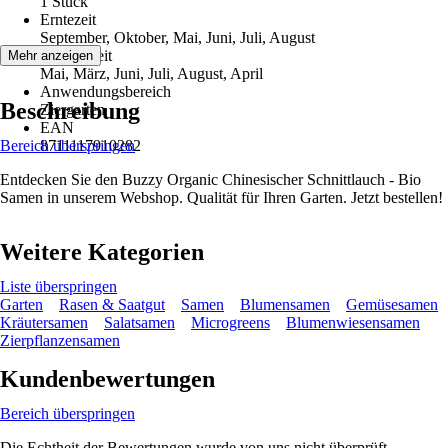
1 Stück
Erntezeit
September, Oktober, Mai, Juni, Juli, August
Aussaatzeit
Mehr anzeigen
Mai, März, Juni, Juli, August, April
Anwendungsbereich
Beschreibung
Ziergarten
EAN
Bereich überspringen
8711117910282
Entdecken Sie den Buzzy Organic Chinesischer Schnittlauch - Bio
Samen in unserem Webshop. Qualität für Ihren Garten. Jetzt bestellen!
Weitere Kategorien
Liste überspringen
Garten
Rasen & Saatgut
Samen
Blumensamen
Gemüsesamen
Kräutersamen
Salatsamen
Microgreens
Blumenwiesensamen
Zierpflanzensamen
Kundenbewertungen
Bereich überspringen
Die Echtheit der Bewertungen wurde von uns nicht überprüft.