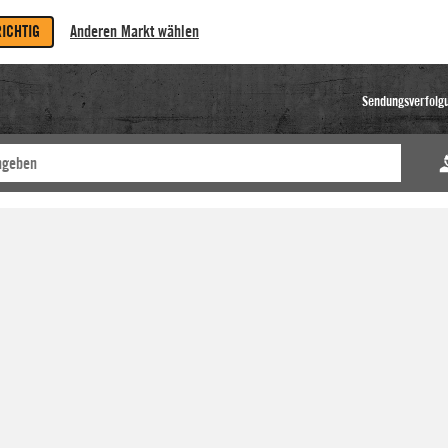
RICHTIG
Anderen Markt wählen
Sendungsverfolg