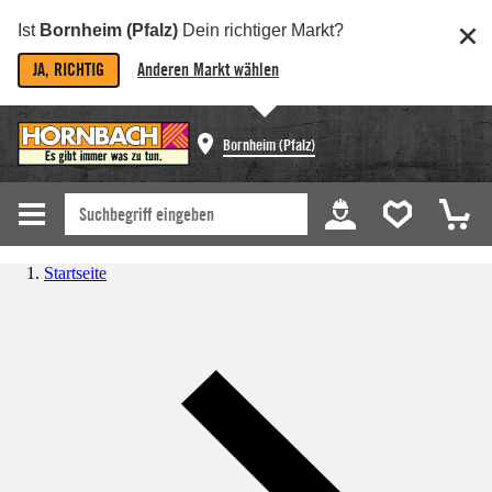
Ist
Bornheim (Pfalz)
Dein richtiger Markt?
JA, RICHTIG
Anderen Markt wählen
Bornheim (Pfalz)
Startseite