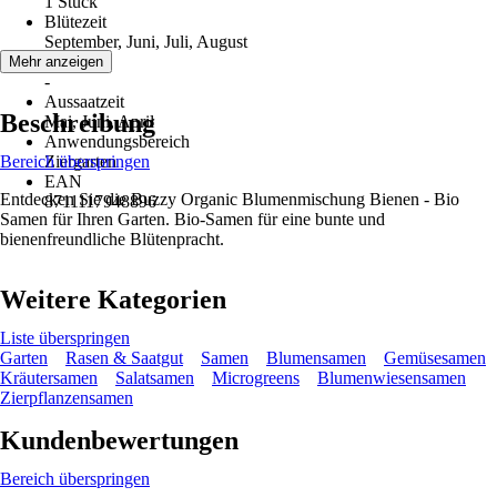
1 Stück
Blütezeit
September, Juni, Juli, August
Erntezeit
Mehr anzeigen
-
Aussaatzeit
Beschreibung
Mai, Juni, April
Anwendungsbereich
Bereich überspringen
Ziergarten
EAN
Entdecken Sie die Buzzy Organic Blumenmischung Bienen - Bio
8711117948896
Samen für Ihren Garten. Bio-Samen für eine bunte und
bienenfreundliche Blütenpracht.
Weitere Kategorien
Liste überspringen
Garten
Rasen & Saatgut
Samen
Blumensamen
Gemüsesamen
Kräutersamen
Salatsamen
Microgreens
Blumenwiesensamen
Zierpflanzensamen
Kundenbewertungen
Bereich überspringen