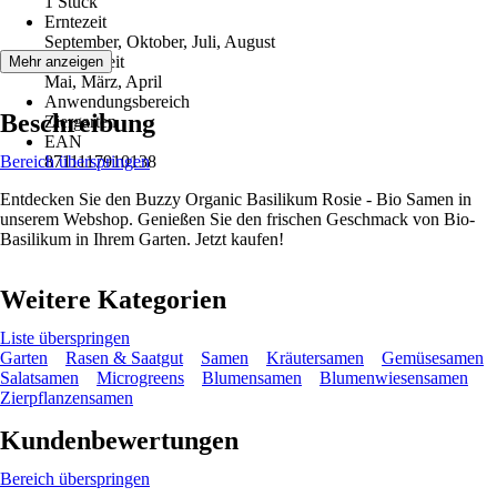
1 Stück
Erntezeit
September, Oktober, Juli, August
Aussaatzeit
Mehr anzeigen
Mai, März, April
Anwendungsbereich
Beschreibung
Ziergarten
EAN
Bereich überspringen
8711117910138
Entdecken Sie den Buzzy Organic Basilikum Rosie - Bio Samen in
unserem Webshop. Genießen Sie den frischen Geschmack von Bio-
Basilikum in Ihrem Garten. Jetzt kaufen!
Weitere Kategorien
Liste überspringen
Garten
Rasen & Saatgut
Samen
Kräutersamen
Gemüsesamen
Salatsamen
Microgreens
Blumensamen
Blumenwiesensamen
Zierpflanzensamen
Kundenbewertungen
Bereich überspringen