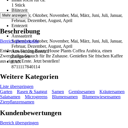
1 Stück
Blütezeit
September, Oktober, November, Mai, März, Juni, Juli, Januar,
Mehr anzeigen
Februar, Dezember, August, April
Erntezeit
Beschreibung
-
Aussaatzeit
Bereich überspringen
September, Oktober, November, Mai, März, Juni, Juli, Januar,
Februar, Dezember, August, April
Entdecken Sie den Buzzy House Plants Coffea Arabica, einen
Anwendungsbereich
Zwergkaffee-Strauch für Ihr Zuhause. Genießen Sie frischen Kaffee
Ziergarten
aus eigener Ernte. Jetzt bestellen!
EAN
8711117840114
Weitere Kategorien
Liste überspringen
Garten
Rasen & Saatgut
Samen
Gemüsesamen
Kräutersamen
Salatsamen
Microgreens
Blumensamen
Blumenwiesensamen
Zierpflanzensamen
Kundenbewertungen
Bereich überspringen