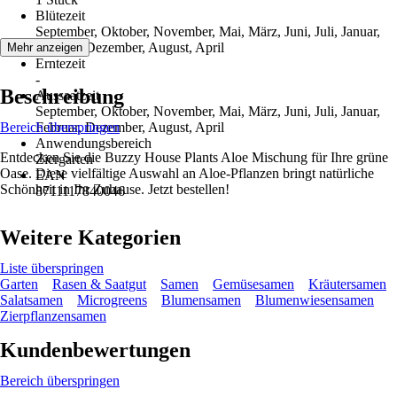
Blütezeit
September, Oktober, November, Mai, März, Juni, Juli, Januar,
Februar, Dezember, August, April
Mehr anzeigen
Erntezeit
-
Beschreibung
Aussaatzeit
September, Oktober, November, Mai, März, Juni, Juli, Januar,
Bereich überspringen
Februar, Dezember, August, April
Anwendungsbereich
Entdecken Sie die Buzzy House Plants Aloe Mischung für Ihre grüne
Ziergarten
Oase. Diese vielfältige Auswahl an Aloe-Pflanzen bringt natürliche
EAN
Schönheit in Ihr Zuhause. Jetzt bestellen!
8711117840046
Weitere Kategorien
Liste überspringen
Garten
Rasen & Saatgut
Samen
Gemüsesamen
Kräutersamen
Salatsamen
Microgreens
Blumensamen
Blumenwiesensamen
Zierpflanzensamen
Kundenbewertungen
Bereich überspringen