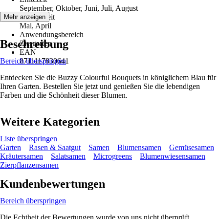
September, Oktober, Juni, Juli, August
Aussaatzeit
Mehr anzeigen
Mai, April
Anwendungsbereich
Beschreibung
Ziergarten
EAN
Bereich überspringen
8711117830641
Entdecken Sie die Buzzy Colourful Bouquets in königlichem Blau für
Ihren Garten. Bestellen Sie jetzt und genießen Sie die lebendigen
Farben und die Schönheit dieser Blumen.
Weitere Kategorien
Liste überspringen
Garten
Rasen & Saatgut
Samen
Blumensamen
Gemüsesamen
Kräutersamen
Salatsamen
Microgreens
Blumenwiesensamen
Zierpflanzensamen
Kundenbewertungen
Bereich überspringen
Die Echtheit der Bewertungen wurde von uns nicht überprüft.