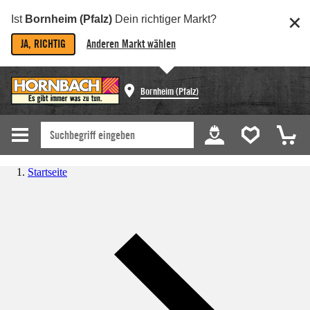
Ist
Bornheim (Pfalz)
Dein richtiger Markt?
JA, RICHTIG
Anderen Markt wählen
Bornheim (Pfalz)
Startseite