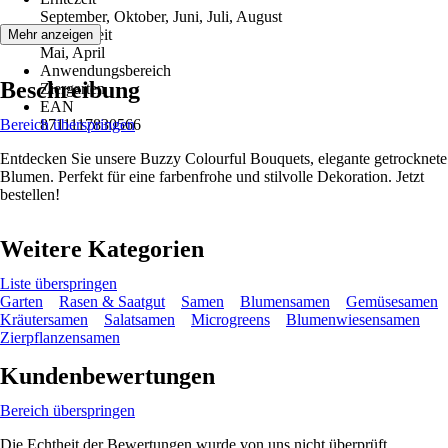
September, Oktober, Juni, Juli, August
Aussaatzeit
Mehr anzeigen
Mai, April
Anwendungsbereich
Beschreibung
Ziergarten
EAN
Bereich überspringen
8711117830566
Entdecken Sie unsere Buzzy Colourful Bouquets, elegante getrocknete
Blumen. Perfekt für eine farbenfrohe und stilvolle Dekoration. Jetzt
bestellen!
Weitere Kategorien
Liste überspringen
Garten
Rasen & Saatgut
Samen
Blumensamen
Gemüsesamen
Kräutersamen
Salatsamen
Microgreens
Blumenwiesensamen
Zierpflanzensamen
Kundenbewertungen
Bereich überspringen
Die Echtheit der Bewertungen wurde von uns nicht überprüft.