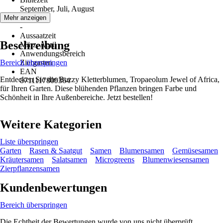
September, Juli, August
Erntezeit
Mehr anzeigen
-
Aussaatzeit
Beschreibung
März, April
Anwendungsbereich
Bereich überspringen
Ziergarten
EAN
Entdecken Sie die Buzzy Kletterblumen, Tropaeolum Jewel of Africa,
8711117809364
für Ihren Garten. Diese blühenden Pflanzen bringen Farbe und
Schönheit in Ihre Außenbereiche. Jetzt bestellen!
Weitere Kategorien
Liste überspringen
Garten
Rasen & Saatgut
Samen
Blumensamen
Gemüsesamen
Kräutersamen
Salatsamen
Microgreens
Blumenwiesensamen
Zierpflanzensamen
Kundenbewertungen
Bereich überspringen
Die Echtheit der Bewertungen wurde von uns nicht überprüft.