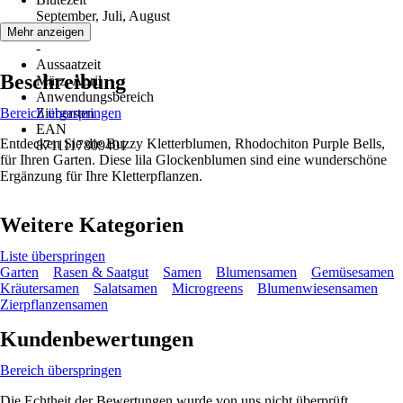
September, Juli, August
Erntezeit
Mehr anzeigen
-
Aussaatzeit
Beschreibung
März, April
Anwendungsbereich
Bereich überspringen
Ziergarten
EAN
Entdecken Sie die Buzzy Kletterblumen, Rhodochiton Purple Bells,
8711117809401
für Ihren Garten. Diese lila Glockenblumen sind eine wunderschöne
Ergänzung für Ihre Kletterpflanzen.
Weitere Kategorien
Liste überspringen
Garten
Rasen & Saatgut
Samen
Blumensamen
Gemüsesamen
Kräutersamen
Salatsamen
Microgreens
Blumenwiesensamen
Zierpflanzensamen
Kundenbewertungen
Bereich überspringen
Die Echtheit der Bewertungen wurde von uns nicht überprüft.