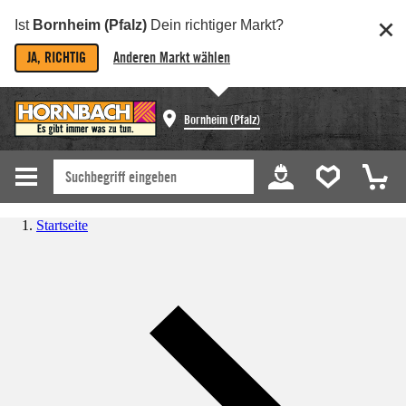
Ist
Bornheim (Pfalz)
Dein richtiger Markt?
JA, RICHTIG
Anderen Markt wählen
Bornheim (Pfalz)
Startseite