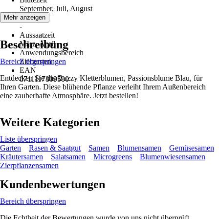
September, Juli, August
Erntezeit
Mehr anzeigen
-
Aussaatzeit
Beschreibung
März, April
Anwendungsbereich
Bereich überspringen
Ziergarten
EAN
Entdecken Sie die Buzzy Kletterblumen, Passionsblume Blau, für
8711117809500
Ihren Garten. Diese blühende Pflanze verleiht Ihrem Außenbereich
eine zauberhafte Atmosphäre. Jetzt bestellen!
Weitere Kategorien
Liste überspringen
Garten
Rasen & Saatgut
Samen
Blumensamen
Gemüsesamen
Kräutersamen
Salatsamen
Microgreens
Blumenwiesensamen
Zierpflanzensamen
Kundenbewertungen
Bereich überspringen
Die Echtheit der Bewertungen wurde von uns nicht überprüft.