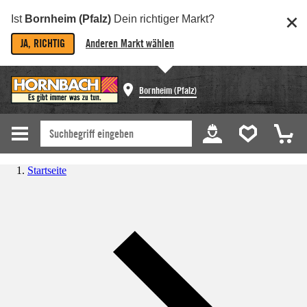
Ist
Bornheim (Pfalz)
Dein richtiger Markt?
JA, RICHTIG
Anderen Markt wählen
Bornheim (Pfalz)
Startseite