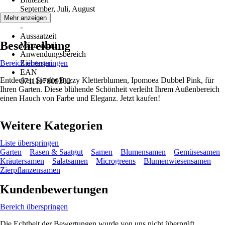
September, Juli, August
Erntezeit
Mehr anzeigen
-
Aussaatzeit
Beschreibung
März, April
Anwendungsbereich
Bereich überspringen
Ziergarten
EAN
Entdecken Sie die Buzzy Kletterblumen, Ipomoea Dubbel Pink, für
8711117809302
Ihren Garten. Diese blühende Schönheit verleiht Ihrem Außenbereich
einen Hauch von Farbe und Eleganz. Jetzt kaufen!
Weitere Kategorien
Liste überspringen
Garten
Rasen & Saatgut
Samen
Blumensamen
Gemüsesamen
Kräutersamen
Salatsamen
Microgreens
Blumenwiesensamen
Zierpflanzensamen
Kundenbewertungen
Bereich überspringen
Die Echtheit der Bewertungen wurde von uns nicht überprüft.