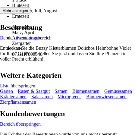
Blütezeit
September, Juli, August
Mehr anzeigen
Erntezeit
-
Beschreibung
Aussaatzeit
März, April
Bereich überspringen
Anwendungsbereich
Ziergarten
Entdecken Sie die Buzzy Kletterblumen Dolichos Helmbohne Violet
EAN
für Ihren Garten. Bestellen Sie jetzt und lassen Sie Ihre Pflanzen in
8711117809548
voller Pracht erblühen!
Weitere Kategorien
Liste überspringen
Garten
Rasen & Saatgut
Samen
Blumensamen
Gemüsesamen
Kräutersamen
Salatsamen
Microgreens
Blumenwiesensamen
Zierpflanzensamen
Kundenbewertungen
Bereich überspringen
Die Echtheit der Bewertungen wurde von uns nicht überprüft.