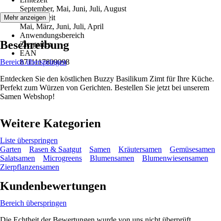
September, Mai, Juni, Juli, August
Aussaatzeit
Mehr anzeigen
Mai, März, Juni, Juli, April
Anwendungsbereich
Beschreibung
Ziergarten
EAN
Bereich überspringen
8711117809098
Entdecken Sie den köstlichen Buzzy Basilikum Zimt für Ihre Küche.
Perfekt zum Würzen von Gerichten. Bestellen Sie jetzt bei unserem
Samen Webshop!
Weitere Kategorien
Liste überspringen
Garten
Rasen & Saatgut
Samen
Kräutersamen
Gemüsesamen
Salatsamen
Microgreens
Blumensamen
Blumenwiesensamen
Zierpflanzensamen
Kundenbewertungen
Bereich überspringen
Die Echtheit der Bewertungen wurde von uns nicht überprüft.