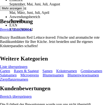
September, Mai, Juni, Juli, August
Aussaatzeit
Mehr anzeigen
Mai, März, Juni, Juli, April
Anwendungsbereich
Beschreibung
Ziergarten
EAN
Bereich überspringen
8711117809142
Buzzy Basilikum Red Lettuce-leaved: Frische und aromatische rote
Basilikumblätter für Ihre Küche. Jetzt bestellen und Ihr eigenes
Kräuterparadies schaffen!
Weitere Kategorien
Liste überspringen
Garten
Rasen & Saatgut
Samen
Kräutersamen
Gemüsesamen
Salatsamen
Microgreens
Blumensamen
Blumenwiesensamen
Zierpflanzensamen
Kundenbewertungen
Bereich überspringen
Die Echtheit der Bewertungen wurde von uns nicht überprüft.