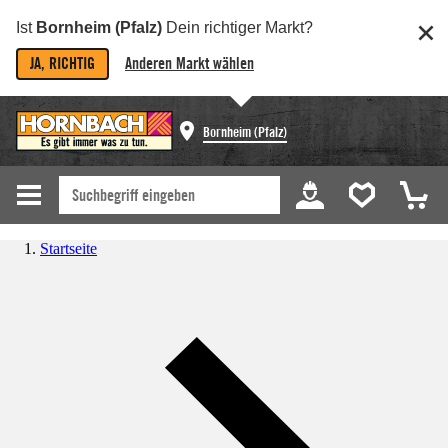
Ist
Bornheim (Pfalz)
Dein richtiger Markt?
JA, RICHTIG
Anderen Markt wählen
Bornheim (Pfalz)
Startseite