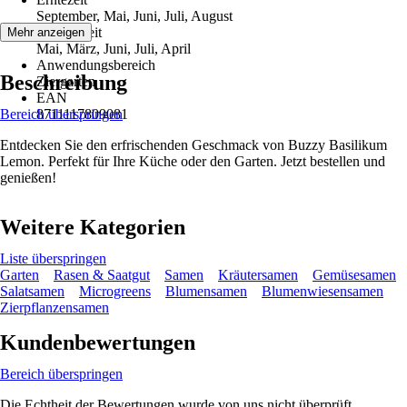
September, Mai, Juni, Juli, August
Aussaatzeit
Mehr anzeigen
Mai, März, Juni, Juli, April
Anwendungsbereich
Beschreibung
Ziergarten
EAN
Bereich überspringen
8711117809081
Entdecken Sie den erfrischenden Geschmack von Buzzy Basilikum
Lemon. Perfekt für Ihre Küche oder den Garten. Jetzt bestellen und
genießen!
Weitere Kategorien
Liste überspringen
Garten
Rasen & Saatgut
Samen
Kräutersamen
Gemüsesamen
Salatsamen
Microgreens
Blumensamen
Blumenwiesensamen
Zierpflanzensamen
Kundenbewertungen
Bereich überspringen
Die Echtheit der Bewertungen wurde von uns nicht überprüft.