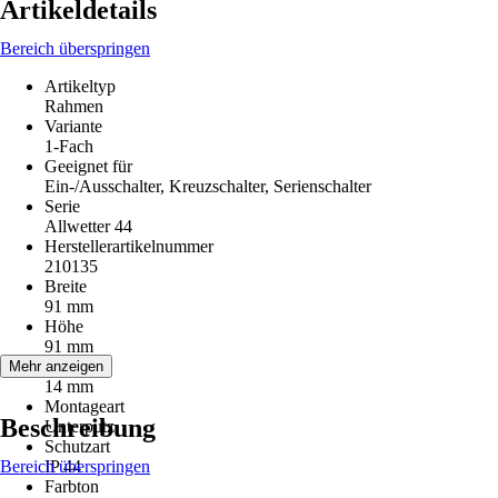
Artikeldetails
Bereich überspringen
Artikeltyp
Rahmen
Variante
1-Fach
Geeignet für
Ein-/Ausschalter, Kreuzschalter, Serienschalter
Serie
Allwetter 44
Herstellerartikelnummer
210135
Breite
91 mm
Höhe
91 mm
Tiefe
Mehr anzeigen
14 mm
Montageart
Beschreibung
Unterputz
Schutzart
Bereich überspringen
IP 44
Farbton