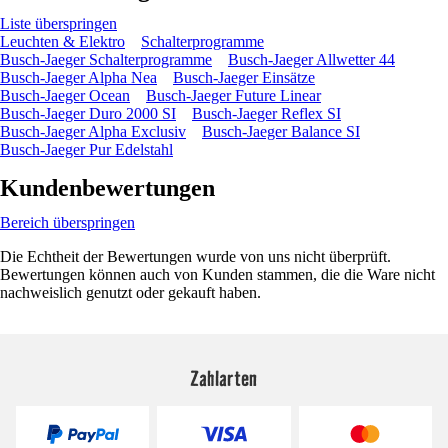
Liste überspringen
Leuchten & Elektro
Schalterprogramme
Busch-Jaeger Schalterprogramme
Busch-Jaeger Allwetter 44
Busch-Jaeger Alpha Nea
Busch-Jaeger Einsätze
Busch-Jaeger Ocean
Busch-Jaeger Future Linear
Busch-Jaeger Duro 2000 SI
Busch-Jaeger Reflex SI
Busch-Jaeger Alpha Exclusiv
Busch-Jaeger Balance SI
Busch-Jaeger Pur Edelstahl
Kundenbewertungen
Bereich überspringen
Die Echtheit der Bewertungen wurde von uns nicht überprüft.
Bewertungen können auch von Kunden stammen, die die Ware nicht
nachweislich genutzt oder gekauft haben.
Zahlarten