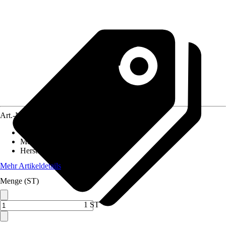
Art.-Nr.
6510074
Artikeltyp
:
Rahmen
Montageart
:
Unterputz
Herstellerartikelnummer
:
210135
Mehr Artikeldetails
Menge (ST)
1 ST