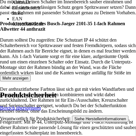
Du möchtest Deinen Schalter im Innenbereich sauber einrahmen und
Anthrazit
dabei auf einen zuverlässigen Schutz gegen Spritzwasser setzen? Dann
Einsatzbereich
passt ein Rahmen mit passender Schutzart genau zu Deinem Vorhaben.
Innen
EAN
Produktmerkmale des Busch-Jaeger 2101-35 1-fach Rahmen
4011395875308
Allwetter 44 anthrazit
Darum solltest Du zugreifen: Die Schutzart IP 44 schützt den
Schalterbereich vor Spritzwasser und festen Fremdkörpern, sodass sich
der Rahmen auch für Bereiche eignet, in denen es mal feuchter werden
kann. Als 1-fach Variante sorgt er für eine klare, aufgeräumte Optik
rund um einen einzelnen Schalter oder Einsatz. Durch die Unterputz-
Montage sitzt der Rahmen bündig an der Wand, was die Fläche
ordentlich wirken lässt und die Kanten weniger anfällig für Stöße im
Alltag macht.
Mehr anzeigen
Der anthrazitfarbene Farbton lässt sich gut mit vielen Wandfarben und
Produktsicherheit
gängigen Schalterprogrammen kombinieren und wirkt dabei
zurückhaltend. Der Rahmen ist für Ein-/Ausschalter, Kreuzschalter
und Serienschalter geeignet, wodurch Du bei der Schalterfunktion
Bereich überspringen
flexibel bleibst, ohne das Erscheinungsbild zu ändern.
Verantwortlich für Produktsicherheit:
.
Siehe Herstellerinformationen
Festgezurrt: Mit IP 44, Unterputz-Montage und 1-fach Ausführung ist
dieser Rahmen eine passende Lösung für einen geschützten und sauber
eingefassten Schalterplatz im Innenbereich.