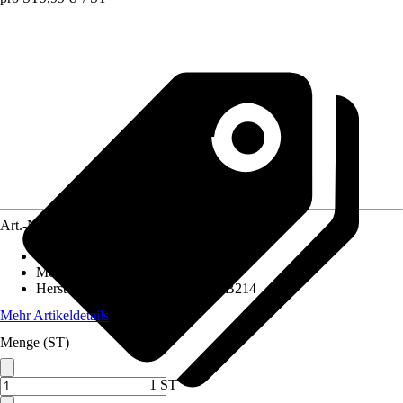
Art.-Nr.
5597158
Artikeltyp
:
Steckdose
Montageart
:
Unterputz
Herstellerartikelnummer
:
20EUKB214
Mehr Artikeldetails
Menge (ST)
1 ST