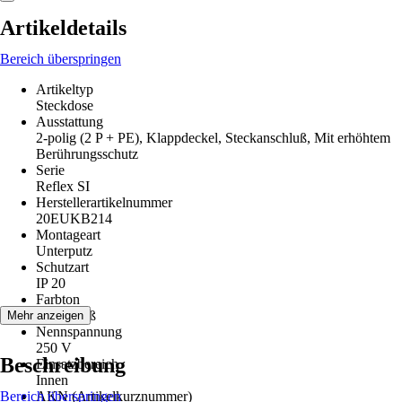
Artikeldetails
Bereich überspringen
Artikeltyp
Steckdose
Ausstattung
2-polig (2 P + PE), Klappdeckel, Steckanschluß, Mit erhöhtem
Berührungsschutz
Serie
Reflex SI
Herstellerartikelnummer
20EUKB214
Montageart
Unterputz
Schutzart
IP 20
Farbton
Alpinweiß
Mehr anzeigen
Nennspannung
250 V
Beschreibung
Einsatzbereich
Innen
Bereich überspringen
AKN (Artikelkurznummer)