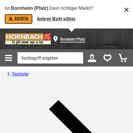
Ist
Bornheim (Pfalz)
Dein richtiger Markt?
JA, RICHTIG
Anderen Markt wählen
Bornheim (Pfalz)
Startseite