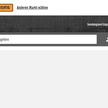
RICHTIG
Anderen Markt wählen
Sendungsverfolg