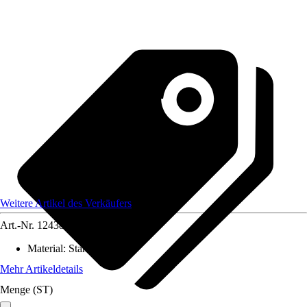
Weitere Artikel des Verkäufers
Art.-Nr.
12438071
Material
:
Stahl
Mehr Artikeldetails
Menge (ST)