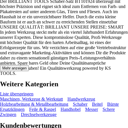
Der BRILLIANT TOOLS Schaber-Satz BT101924 überzeugt mit
höchster Präzision und eignet sich ideal zum Entfernen von Farb- und
Plakatresten auf unter anderem Glas, Türen und Fliesen. Auch im
Haushalt ist er ein unverzichtbarer Helfer. Durch die extra kleine
Bauform ist er auch an schwer zu erreichenden Stellen einsetzbar
UNSERE QUALITÄT: BRILLIANT UNSERE PREISE: SMART
In jedem Werkzeug steckt mehr als ein viertel Jahrhundert Erfahrungen
unserer Experten. Diese kompromisslose Qualität, Profi-Werkzeuge
mit höchster Qualität für den harten Arbeitsalltag, ist eines der
Erfolgsrezepte für uns. Wir verzichten auf eine große Vertriebsstruktur
und extravagante Marketing-Aktivitäten und können Dir die Produkte
daher zu einem sensationell günstigen Preis-/Leistungsverhältnis
anbieten. Spare bares Geld ohne Deine Qualitätsansprüche
herunterzuschrauben! Ein Qualitätswerkzeug powered by KS
Mehr anzeigen
TOOLS.
Weitere Kategorien
Liste überspringen
Maschinen, Werkzeug & Werkstatt
Handwerkzeug
Holzbearbeitung & Metallbearbeitung
Schaber
Beitel
Bürste
Ersatzklingen
Feile & Raspel
Handhobel
Messer
Schere
Zwingen
Drechselwerkzeuge
Kundenbewertungen