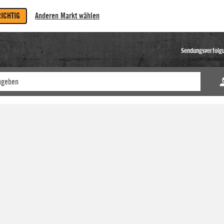
RICHTIG
Anderen Markt wählen
Sendungsverfolg