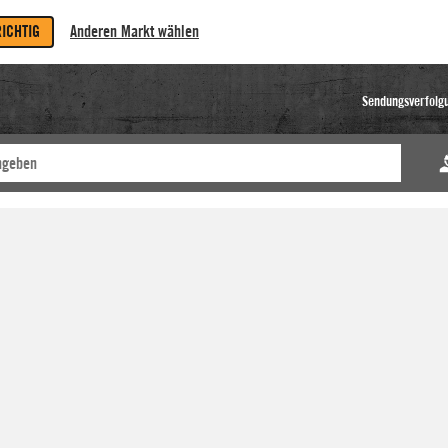
RICHTIG
Anderen Markt wählen
Sendungsverfolg