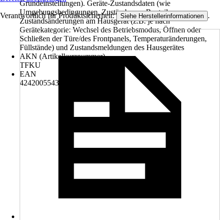
Grundeinstellungen). Geräte-Zustandsdaten (wie
Umgebungsbedingungen, Zustände von Bauteilen,
Verantwortlich für Produktsicherheit:
.
Siehe Herstellerinformationen
Zustandsänderungen am Hausgerät (z.B. je nach
Gerätekategorie: Wechsel des Betriebsmodus, Öffnen oder
Schließen der Türe/des Frontpanels, Temperaturänderungen,
Füllstände) und Zustandsmeldungen des Hausgerätes
AKN (Artikelkurznummer)
TFKU
EAN
4242005543410