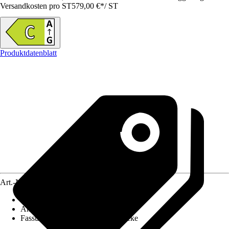
Versandkosten pro ST
579,00 €
*
/
ST
Produktdatenblatt
Art.-Nr.
12630429
Energieeffizienzklasse
:
C
Anzahl Spülprogramme
:
6
Fassungsvermögen
:
13 Maßgedecke