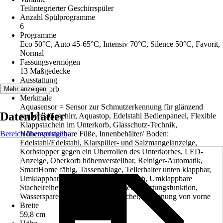
Teilintegrierter Geschirrspüler
Anzahl Spülprogramme
6
Programme
Eco 50°C, Auto 45-65°C, Intensiv 70°C, Silence 50°C, Favorit,
Normal
Fassungsvermögen
13 Maßgedecke
Ausstattung
Besteckkorb
Mehr anzeigen
Merkmale
Aquasensor = Sensor zur Schmutzerkennung für glänzend
Datenblätter
sauberes Geschirr, Aquastop, Edelstahl Bedienpaneel, Flexible
Klappstacheln im Unterkorb, Glasschutz-Technik,
Bereich überspringen
Höhenverstellbare Füße, Innenbehälter/ Boden:
Edelstahl/Edelstahl, Klarspüler- und Salzmangelanzeige,
Korbstopper gegen ein Überrollen des Unterkorbes, LED-
Anzeige, Oberkorb höhenverstellbar, Reiniger-Automatik,
SmartHome fähig, Tassenablage, Tellerhalter unten klappbar,
Umklappbare Stachelreihe im Oberkorb, Umklappbare
Stachelreihen im Unterkorb, Wasserenthärtungsfunktion,
Wassersparend (Eco), Wärmetauscher, Bedienung von vorne
Breite
59,8 cm