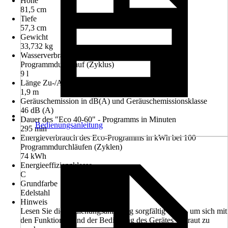
Höhe
81,5 cm
Tiefe
57,3 cm
Gewicht
33,732 kg
Wasserverbrauch des Eco-Programms in Liter pro
Programmdurchlauf (Zyklus)
9 l
Länge Zu-/Ablaufschlauch
1,9 m
Geräuschemission in dB(A) und Geräuschemissionsklasse
46 dB (A)
Dauer des "Eco 40-60" - Programms in Minuten
Bedienungsanleitung
295 min
Energieverbrauch des Eco-Programms in kWh bei 100
Programmdurchläufen (Zyklen)
74 kWh
Energieeffizienzklasse
C
Grundfarbe
Edelstahl
Hinweis
Lesen Sie die Bedienungsanleitung sorgfältig durch, um sich mit
den Funktionen und der Bedienung des Gerätes vertraut zu