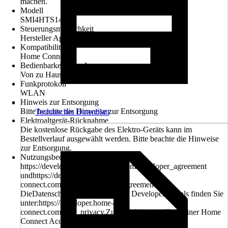
machen.
Modell
SMI4HTS14E
Steuerungsmöglichkeit
Hersteller App (iOS und Android)
Kompatibilität
Home Connect
Bedienbarkeit über App
Von zu Hause und unterwegs
Funkprotokoll
WLAN
Hinweis zur Entsorgung
Bitte beachte die Hinweise zur Entsorgung
Technisches Datenblatt
Elektroaltgerät-Rücknahme
Die kostenlose Rückgabe des Elektro-Geräts kann im
Bestellverlauf ausgewählt werden. Bitte beachte die Hinweise
zur Entsorgung.
Nutzungsbedingungen
https://developer.home-connect.com/developer_agreement
undhttps://developer.home-
connect.com/eu_data_act_user_agreement.
DieDatenschutzinformationen des Developer Portals finden Sie
unter:https://developer.home-
connect.com/data_privacy.Zusätzlich ist ein allgemeiner Home
Connect Account erforderlich. https://www.home-