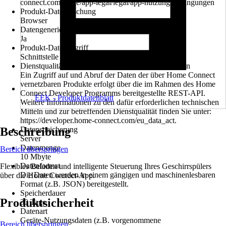
connect.com/de/de/app-legal/legal/app-nutzungsbedingungen
Produkt-Datenlöschung
Browser
Datengenerierung kontinuierlich und in Echtzeit
Ja
Produkt-Datenzugriff
Schnittstelle
Dienstqualität Anwendungsprogrammierschnittstellen
Ein Zugriff auf und Abruf der Daten der über Home Connect
vernetzbaren Produkte erfolgt über die im Rahmen des Home
Connect Developer Programms bereitgestellte REST-API.
EEK - Produktdatenblatt
Weitere Informationen zu den dafür erforderlichen technischen
Mitteln und zur betreffenden Dienstqualität finden Sie unter:
https://developer.home-connect.com/eu_data_act.
Beschreibung
Datenspeicherung
Server
Datenmenge
Bereich überspringen
10 Mbyte
Datenformat
Flexibles Beladen und intelligente Steuerung Ihres Geschirrspülers
Die Daten werden in einem gängigen und maschinenlesbaren
über die Home Connect-App.
Format (z.B. JSON) bereitgestellt.
Speicherdauer
Produktsicherheit
30 Tage
Datenart
Geräte-Nutzungsdaten (z.B. vorgenommene
Bereich überspringen