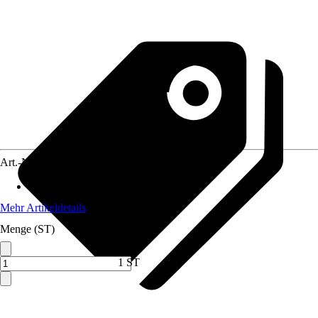
Art.-Nr.
12738250
Anwendungsbereich
:
Solarmodul
Mehr Artikeldetails
Menge (ST)
1 ST