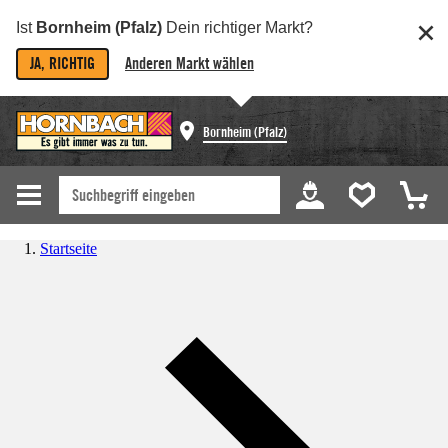
Ist
Bornheim (Pfalz)
Dein richtiger Markt?
JA, RICHTIG
Anderen Markt wählen
Bornheim (Pfalz)
Startseite