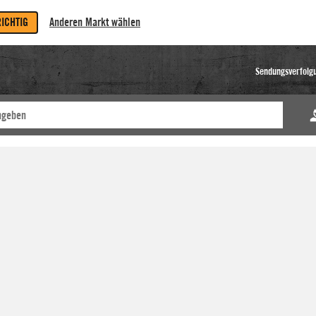
RICHTIG
Anderen Markt wählen
Sendungsverfolg