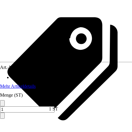
Art.-Nr.
12738246
Anwendungsbereich
:
Solarmodul
Mehr Artikeldetails
Menge (ST)
1 ST