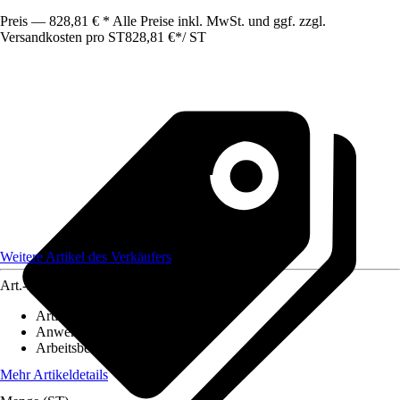
Preis — 828,81 € * Alle Preise inkl. MwSt. und ggf. zzgl.
Versandkosten pro ST
828,81 €
*
/
ST
Weitere Artikel des Verkäufers
Art.-Nr.
12365278
Artikeltyp
:
Ortungsgerät
Anwendung
:
Messen
Arbeitsbereich
:
1 m - 1 m
Mehr Artikeldetails