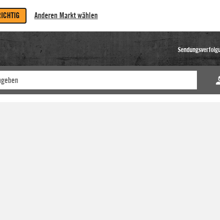
RICHTIG
Anderen Markt wählen
Sendungsverfolg