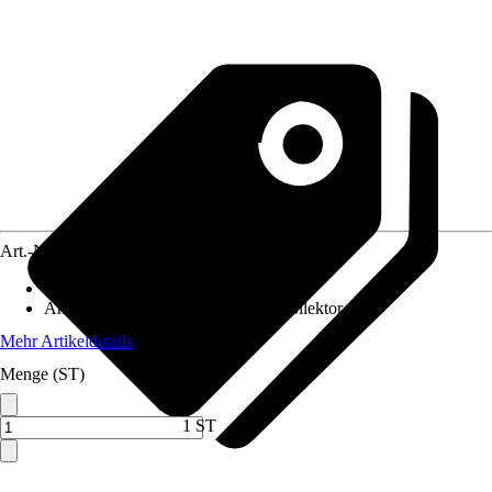
Art.-Nr.
12738166
Inhalt
:
1 Stück
Anwendungsbereich
:
Dach, Flachkollektor
Mehr Artikeldetails
Menge (ST)
1 ST