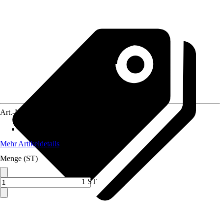
Art.-Nr.
12738161
Anwendungsbereich
:
Heizung
Mehr Artikeldetails
Menge (ST)
1 ST