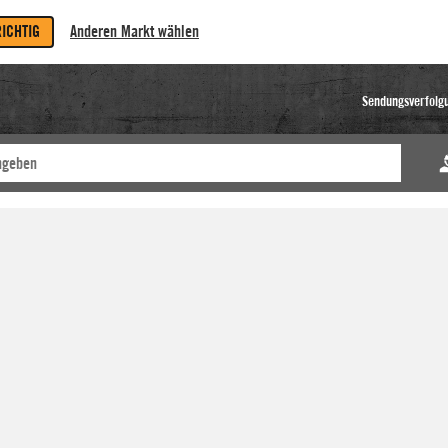
RICHTIG
Anderen Markt wählen
Sendungsverfolg